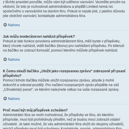
z těchto pravidel porušíte, může vám být uděleno varování. Vezměte prosím na
vědomí, že toto je rozhodnutí administrátora a phpBB Limited nemá nic
společného s varováními na daném fóru. Pokud si nejste jisti, z jakého důvodu
jste obdrželi varování, kontaktujte administrátora fóra.
Nahoru
Jak můžu moderátorovi nahlásit příspěvek?
Pokud je tato funkce povolena administrátorem fóra, měli byste v příspěvku,
který chcete nahlásit, vidět tlačítko (ikonu) pro nahlášení příspěvku. Po kliknutí
na tlačítko se zobrazí formulář, pomocí kterého můžete příspěvek nahlásit.
Nahoru
K čemu slouží tlačítko „Uložit jako rozepsanou zprávu“ zobrazené při psaní
příspěvku?
Pomocí tohoto tlačítka můžete uložit rozepsanou zprávu, abyste ji mohli
dokončit a odeslat později. Pro načtení rozepsaných zpráv přejděte na váš
„Uživatelský panel“, ve kterém naleznete odkaz na vaše rozepsané zprávy.
Nahoru
Proč musí být můj příspěvek schválen?
Administrátor fóra se mohl rozhodnout, že příspěvky ve fóru, do kterého
přispíváte, musí být prohlédnuty předtím, než je budou moci zobrazit ostatní
uživatelé. Je také možné, že vás administrátor fóra vložil do skupiny uživatelů,
jejichž příspěvky musí být schváleny. Kontaktujte, prosím, administrátora fóra