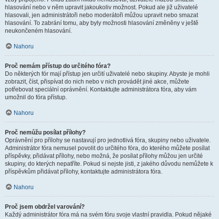
hlasování nebo v něm upravit jakoukoliv možnost. Pokud ale již uživatelé
hlasovali, jen administrátoři nebo moderátoři můžou upravit nebo smazat
hlasování. To zabrání tomu, aby byly možnosti hlasování změněny v ještě
neukončeném hlasování.
Nahoru
Proč nemám přístup do určitého fóra?
Do některých fór mají přístup jen určití uživatelé nebo skupiny. Abyste je mohli
zobrazit, číst, přispívat do nich nebo v nich provádět jiné akce, můžete
potřebovat speciální oprávnění. Kontaktujte administrátora fóra, aby vám
umožnil do fóra přístup.
Nahoru
Proč nemůžu posílat přílohy?
Oprávnění pro přílohy se nastavují pro jednotlivá fóra, skupiny nebo uživatele.
Administrátor fóra nemusel povolit do určitého fóra, do kterého můžete posílat
příspěvky, přidávat přílohy, nebo možná, že posílat přílohy můžou jen určité
skupiny, do kterých nepatříte. Pokud si nejste jisti, z jakého důvodu nemůžete k
příspěvkům přidávat přílohy, kontaktujte administrátora fóra.
Nahoru
Proč jsem obdržel varování?
Každý administrátor fóra má na svém fóru svoje vlastní pravidla. Pokud nějaké