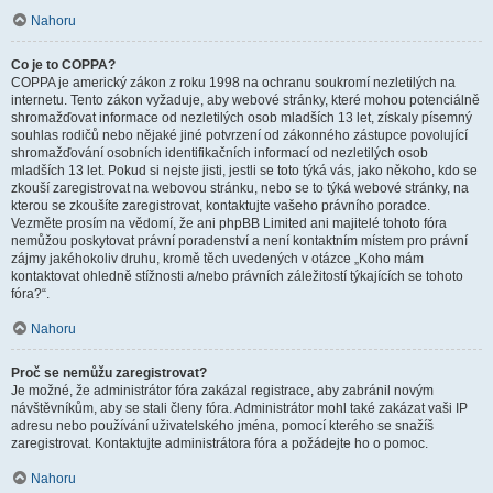
Nahoru
Co je to COPPA?
COPPA je americký zákon z roku 1998 na ochranu soukromí nezletilých na
internetu. Tento zákon vyžaduje, aby webové stránky, které mohou potenciálně
shromažďovat informace od nezletilých osob mladších 13 let, získaly písemný
souhlas rodičů nebo nějaké jiné potvrzení od zákonného zástupce povolující
shromažďování osobních identifikačních informací od nezletilých osob
mladších 13 let. Pokud si nejste jisti, jestli se toto týká vás, jako někoho, kdo se
zkouší zaregistrovat na webovou stránku, nebo se to týká webové stránky, na
kterou se zkoušíte zaregistrovat, kontaktujte vašeho právního poradce.
Vezměte prosím na vědomí, že ani phpBB Limited ani majitelé tohoto fóra
nemůžou poskytovat právní poradenství a není kontaktním místem pro právní
zájmy jakéhokoliv druhu, kromě těch uvedených v otázce „Koho mám
kontaktovat ohledně stížnosti a/nebo právních záležitostí týkajících se tohoto
fóra?“.
Nahoru
Proč se nemůžu zaregistrovat?
Je možné, že administrátor fóra zakázal registrace, aby zabránil novým
návštěvníkům, aby se stali členy fóra. Administrátor mohl také zakázat vaši IP
adresu nebo používání uživatelského jména, pomocí kterého se snažíš
zaregistrovat. Kontaktujte administrátora fóra a požádejte ho o pomoc.
Nahoru