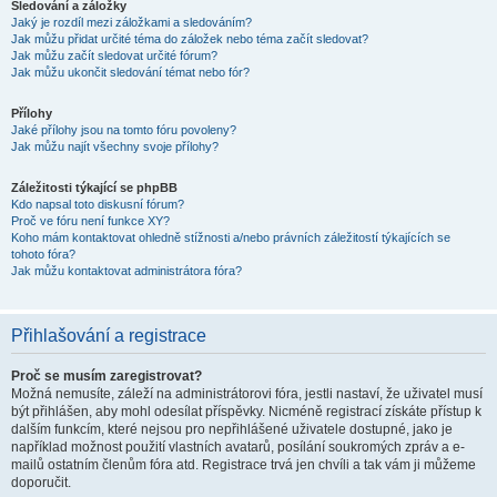
Sledování a záložky
Jaký je rozdíl mezi záložkami a sledováním?
Jak můžu přidat určité téma do záložek nebo téma začít sledovat?
Jak můžu začít sledovat určité fórum?
Jak můžu ukončit sledování témat nebo fór?
Přílohy
Jaké přílohy jsou na tomto fóru povoleny?
Jak můžu najít všechny svoje přílohy?
Záležitosti týkající se phpBB
Kdo napsal toto diskusní fórum?
Proč ve fóru není funkce XY?
Koho mám kontaktovat ohledně stížnosti a/nebo právních záležitostí týkajících se
tohoto fóra?
Jak můžu kontaktovat administrátora fóra?
Přihlašování a registrace
Proč se musím zaregistrovat?
Možná nemusíte, záleží na administrátorovi fóra, jestli nastaví, že uživatel musí
být přihlášen, aby mohl odesílat příspěvky. Nicméně registrací získáte přístup k
dalším funkcím, které nejsou pro nepřihlášené uživatele dostupné, jako je
například možnost použití vlastních avatarů, posílání soukromých zpráv a e-
mailů ostatním členům fóra atd. Registrace trvá jen chvíli a tak vám ji můžeme
doporučit.