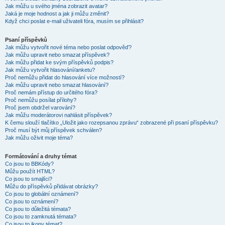
Jak můžu u svého jména zobrazit avatar?
Jaká je moje hodnost a jak ji můžu změnit?
Když chci poslat e-mail uživateli fóra, musím se přihlásit?
Psaní příspěvků
Jak můžu vytvořit nové téma nebo poslat odpověď?
Jak můžu upravit nebo smazat příspěvek?
Jak můžu přidat ke svým příspěvků podpis?
Jak můžu vytvořit hlasování/anketu?
Proč nemůžu přidat do hlasování více možností?
Jak můžu upravit nebo smazat hlasování?
Proč nemám přístup do určitého fóra?
Proč nemůžu posílat přílohy?
Proč jsem obdržel varování?
Jak můžu moderátorovi nahlásit příspěvek?
K čemu slouží tlačítko „Uložit jako rozepsanou zprávu“ zobrazené při psaní příspěvku?
Proč musí být můj příspěvek schválen?
Jak můžu oživit moje téma?
Formátování a druhy témat
Co jsou to BBKódy?
Můžu použít HTML?
Co jsou to smajlíci?
Můžu do příspěvků přidávat obrázky?
Co jsou to globální oznámení?
Co jsou to oznámení?
Co jsou to důležitá témata?
Co jsou to zamknutá témata?
Co jsou to ikony témat?