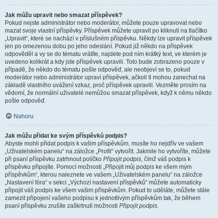
Jak můžu upravit nebo smazat příspěvek?
Pokud nejste administrátor nebo moderátor, můžete pouze upravovat nebo
mazat svoje vlastní příspěvky. Příspěvek můžete upravit po kliknutí na tlačítko
„Upravit“, které se nachází v příslušném příspěvku. Někdy lze upravit příspěvek
jen po omezenou dobu po jeho odeslání. Pokud již někdo na příspěvek
odpověděl a vy se do tématu vrátíte, najdete pod ním krátký text, ve kterém je
uvedeno kolikrát a kdy jste příspěvek upravili. Toto bude zobrazeno pouze v
případě, že někdo do tématu pošle odpověď, ale neobjeví se to, pokud
moderátor nebo administrátor upraví příspěvek, ačkoli ti mohou zanechat na
základě vlastního uvážení vzkaz, proč příspěvek upravili. Vezměte prosím na
vědomí, že normální uživatelé nemůžou smazat příspěvek, když k němu někdo
pošle odpověď.
Nahoru
Jak můžu přidat ke svým příspěvků podpis?
Abyste mohli přidat podpis k vašim příspěvkům, musíte ho nejdřív ve vašem
„Uživatelském panelu“ na záložce „Profil“ vytvořit. Jakmile ho vytvoříte, můžete
při psaní příspěvku zatrhnout políčko
Připojit podpis
, čímž váš podpis k
příspěvku připojíte. Pomocí možnosti „Připojit můj podpis ke všem mým
příspěvkům“, kterou naleznete ve vašem „Uživatelském panelu“ na záložce
„Nastavení fóra“ v sekci „Výchozí nastavení příspěvků“ můžete automaticky
připojit váš podpis ke všem vašim příspěvkům. Pokud to uděláte, můžete stále
zamezit připojení vašeho podpisu k jednotlivým příspěvkům tak, že během
psaní příspěvku zrušíte zaškrtnutí možnosti
Připojit podpis
.