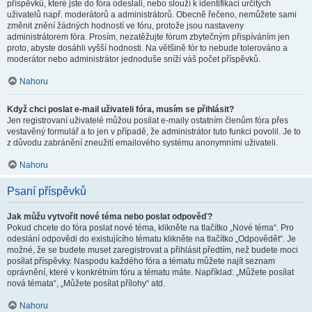
příspěvků, které jste do fóra odeslali, nebo slouží k identifikaci určitých
uživatelů např. moderátorů a administrátorů. Obecně řečeno, nemůžete sami
změnit znění žádných hodností ve fóru, protože jsou nastaveny
administrátorem fóra. Prosím, nezatěžujte fórum zbytečným přispíváním jen
proto, abyste dosáhli vyšší hodnosti. Na většině fór to nebude tolerováno a
moderátor nebo administrátor jednoduše sníží váš počet příspěvků.
Nahoru
Když chci poslat e-mail uživateli fóra, musím se přihlásit?
Jen registrovaní uživatelé můžou posílat e-maily ostatním členům fóra přes
vestavěný formulář a to jen v případě, že administrátor tuto funkci povolil. Je to
z důvodu zabránění zneužití emailového systému anonymními uživateli.
Nahoru
Psaní příspěvků
Jak můžu vytvořit nové téma nebo poslat odpověď?
Pokud chcete do fóra poslat nové téma, klikněte na tlačítko „Nové téma“. Pro
odeslání odpovědi do existujícího tématu klikněte na tlačítko „Odpovědět“. Je
možné, že se budete muset zaregistrovat a přihlásit předtím, než budete moci
posílat příspěvky. Naspodu každého fóra a tématu můžete najít seznam
oprávnění, které v konkrétním fóru a tématu máte. Například: „Můžete posílat
nová témata“, „Můžete posílat přílohy“ atd.
Nahoru