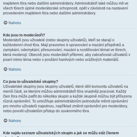
majitelem fóra nebo dalšími administrátory. Administrátoři také můžou mít ve
všech fórech úplné moderátorské schopnosti, opět v závislosti na nastavení
provedeném majitelem fóra nebo dalšími administrátory.
Nahoru
Kdo jsou to moderátoři?
Moderátoři jsou uživatelé (nebo skupiny uživatelů), kteří se starají o
každodenní chod fóra. Mají pravomoc k upravování a mazání příspěvků a
zamykání, odemykání, přesunování, mazání a rozdělování témat ve fórech,
která moderují. Obecně jsou moderátoři přítomni, aby zabraňovali uživatelů v
psaní mimo téma nebo v posílání hanlivých nebo urážlivých materiálů.
Nahoru
Co jsou to uživatelské skupiny?
Uživatelské skupiny jsou skupiny uživatelů, které dělí komunitu uživatelů na
menší části, se kterými můžou administrátoři fóra snadněji pracovat. Každý
člen fóra může patřit do několika skupin a každé skupině můžou být přiřazena
různá oprávnění. To umožňuje administrátorům jednoduše měnit oprávnění
pro mnoho uživatelů najednou, například změnit oprávnění pro moderátory,
nebo povolit uživatelům přístup do soukromého fóra.
Nahoru
Kde najdu seznam uživatelských skupin a jak se můžu stát členem