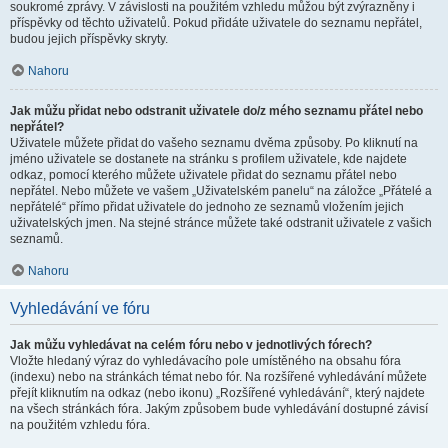
soukromé zprávy. V závislosti na použitém vzhledu můžou být zvýrazněny i
příspěvky od těchto uživatelů. Pokud přidáte uživatele do seznamu nepřátel,
budou jejich příspěvky skryty.
Nahoru
Jak můžu přidat nebo odstranit uživatele do/z mého seznamu přátel nebo
nepřátel?
Uživatele můžete přidat do vašeho seznamu dvěma způsoby. Po kliknutí na
jméno uživatele se dostanete na stránku s profilem uživatele, kde najdete
odkaz, pomocí kterého můžete uživatele přidat do seznamu přátel nebo
nepřátel. Nebo můžete ve vašem „Uživatelském panelu“ na záložce „Přátelé a
nepřátelé“ přímo přidat uživatele do jednoho ze seznamů vložením jejich
uživatelských jmen. Na stejné stránce můžete také odstranit uživatele z vašich
seznamů.
Nahoru
Vyhledávání ve fóru
Jak můžu vyhledávat na celém fóru nebo v jednotlivých fórech?
Vložte hledaný výraz do vyhledávacího pole umístěného na obsahu fóra
(indexu) nebo na stránkách témat nebo fór. Na rozšířené vyhledávání můžete
přejít kliknutím na odkaz (nebo ikonu) „Rozšířené vyhledávání“, který najdete
na všech stránkách fóra. Jakým způsobem bude vyhledávání dostupné závisí
na použitém vzhledu fóra.