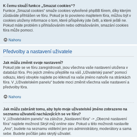
K čemu slouží funkce „Smazat cookies“?
Funkce „Smazat cookies“ smaže cookies vytvořené phpBB fórem, díky kterým
zůstáváte přihlášen ve fóru. Pokud je to povoleno majitelem fóra, můžou být v
cookies uloženy informace o tom, které příspěvky jste četli, a které ještě ne.
Pokud máte problém s přihlašováním nebo odhlašováním, smazání cookies
fóra může pomoci.
Nahoru
Předvolby a nastavení uživatele
Jak můžu změnit svoje nastavení?
Pokud jste se ve fóru zaregistrovali, jsou všechna vaše nastavení uložena v
databázi fóra. Pro jejich změnu přejděte na váš „Uživatelský panel“ pomocí
odkazu, který obvykle najdete po kliknutí na vaše jméno nahoře na stránkách
fóra. V „Uživatelském panelu“ budete moci změnit všechna vaše nastavení a
předvolby fóra.
Nahoru
Jak můžu zabránit tomu, aby bylo moje uživatelské jméno zobrazeno na
seznamu uživatelů nacházejících se ve fóru?
V „Uživatelském panelu“ na záložce „Nastavení fóra“ -> „Obecné nastavení
fóra“ najdete možnost
Skrýt můj online stav
. Pokud u této možnosti nastavíte
„Ano“, budete na seznamu viditelní jen pro administrátory, moderátory a sama
sebe. Budete počítán jako skrytý uživatel.