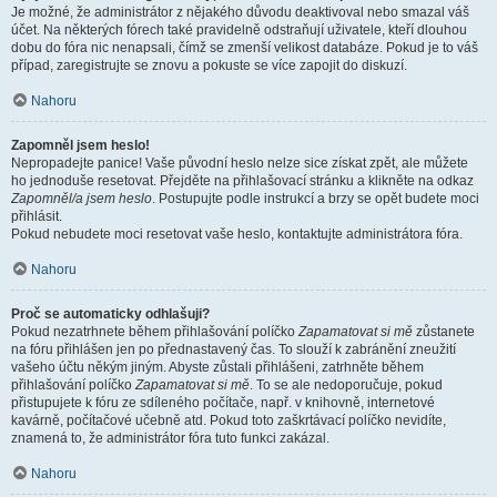
Je možné, že administrátor z nějakého důvodu deaktivoval nebo smazal váš
účet. Na některých fórech také pravidelně odstraňují uživatele, kteří dlouhou
dobu do fóra nic nenapsali, čímž se zmenší velikost databáze. Pokud je to váš
případ, zaregistrujte se znovu a pokuste se více zapojit do diskuzí.
Nahoru
Zapomněl jsem heslo!
Nepropadejte panice! Vaše původní heslo nelze sice získat zpět, ale můžete
ho jednoduše resetovat. Přejděte na přihlašovací stránku a klikněte na odkaz
Zapomněl/a jsem heslo
. Postupujte podle instrukcí a brzy se opět budete moci
přihlásit.
Pokud nebudete moci resetovat vaše heslo, kontaktujte administrátora fóra.
Nahoru
Proč se automaticky odhlašuji?
Pokud nezatrhnete během přihlašování políčko
Zapamatovat si mě
zůstanete
na fóru přihlášen jen po přednastavený čas. To slouží k zabránění zneužití
vašeho účtu někým jiným. Abyste zůstali přihlášeni, zatrhněte během
přihlašování políčko
Zapamatovat si mě
. To se ale nedoporučuje, pokud
přistupujete k fóru ze sdíleného počítače, např. v knihovně, internetové
kavárně, počítačové učebně atd. Pokud toto zaškrtávací políčko nevidíte,
znamená to, že administrátor fóra tuto funkci zakázal.
Nahoru