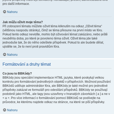
pro další informace.
Nahoru
Jak můžu oživit moje téma?
Při zobrazení tématu můžete oživit téma kliknutím na odkaz „Oživit téma“
(většinou naspodu stránky), čímž se téma přesune na první místo ve fóru.
Pokud tento odkaz nevidíte, mohlo být oživování témat zakázáno, nebo ještě
neuběhla doba, po které je povoleno téma oživit. Oživit téma jde také
jednoduše tak, že do něho odešlete příspěvek. Pokud to ale budete dělat,
ujistěte se, že to není proti pravidlům fóra.
Nahoru
Formátování a druhy témat
Co jsou to BBKódy?
BBKódy jsou speciální implementace HTML jazyka, které poskytují velkou
kontrolu pro formátování jednotlivých objektů v příspěvcích. Možnost používání
BBKódů uděluje administrátor fóra, ale BBKódy je také možné pro jednotlivé
příspěvky zakázat ve formuláři pro odesílání příspěvků. BBKódy se používají
podobně jako HTML, ale tagy jsou uzavřeny v hranatých závorkách [ a ] a ne v
< a >. Pro více informací o formátování pomocí BBKódů se podívejte na
průvodce, ke kterému najdete odkaz na stránce, na které se píší příspěvky.
Nahoru