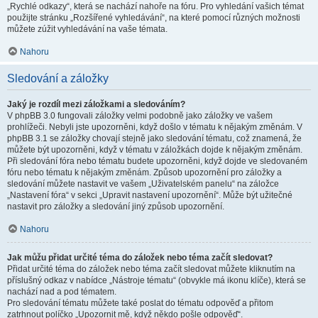
„Rychlé odkazy“, která se nachází nahoře na fóru. Pro vyhledání vašich témat
použijte stránku „Rozšířené vyhledávání“, na které pomocí různých možnosti
můžete zúžit vyhledávání na vaše témata.
Nahoru
Sledování a záložky
Jaký je rozdíl mezi záložkami a sledováním?
V phpBB 3.0 fungovali záložky velmi podobně jako záložky ve vašem
prohlížeči. Nebyli jste upozorněni, když došlo v tématu k nějakým změnám. V
phpBB 3.1 se záložky chovají stejně jako sledování tématu, což znamená, že
můžete být upozorněni, když v tématu v záložkách dojde k nějakým změnám.
Při sledování fóra nebo tématu budete upozorněni, když dojde ve sledovaném
fóru nebo tématu k nějakým změnám. Způsob upozornění pro záložky a
sledování můžete nastavit ve vašem „Uživatelském panelu“ na záložce
„Nastavení fóra“ v sekci „Upravit nastavení upozornění“. Může být užitečné
nastavit pro záložky a sledování jiný způsob upozornění.
Nahoru
Jak můžu přidat určité téma do záložek nebo téma začít sledovat?
Přidat určité téma do záložek nebo téma začít sledovat můžete kliknutím na
příslušný odkaz v nabídce „Nástroje tématu“ (obvykle má ikonu klíče), která se
nachází nad a pod tématem.
Pro sledování tématu můžete také poslat do tématu odpověď a přitom
zatrhnout políčko „Upozornit mě, když někdo pošle odpověď“.