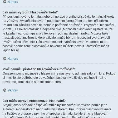
Nahoru
Jak můžu vytvořit hlasování/anketu?
Při posílání nového tématu, nebo při úpravě prvního příspěvku tématu, klikněte
na záložku „Vytvořit hlasování“ pod hlavním formulářem pro text příspěvku.
Pokud tuto záložku nevidíte, nemáte potřebné oprávnění k vytvoření hlasování.
Vložte „Hlasovací otázku“ a nejméně dvě „Možnosti hlasování“, ujistěte se, že
je každá možnost napsaná v textovém poli na vlastním řádku. Můžete také
nastavit počet možností, které uživatel může během hlasování vybrat (v poli
„Možností na uživatele“), časové omezení trvání hlasování ve dnech (0 pro
časově neomezené hlasování) a nakonec můžete povolit uživatelům měnit
jejich hlasy.
Nahoru
Proč nemůžu přidat do hlasování více možností?
Omezení počtu možností v hlasování je nastaveno administrátorem fóra. Pokud
si myslíte, že potřebujete do vašeho hlasování vložit více možností než je
povoleno, kontaktujte administrátora fóra.
Nahoru
Jak můžu upravit nebo smazat hlasování?
Stejně jako v případě příspěvků může být hlasování upraveno pouze jeho
autorem, moderátorem nebo administrátorem. Pro úpravu hlasování klikněte
na tlačítko pro úpravu prvního příspěvku v tématu, ke kterému je hlasování
vždy připojeno. Pokud zatím nikdo nehlasoval, uživatelé můžou smazat