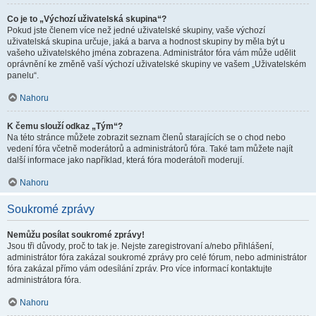
Co je to „Výchozí uživatelská skupina“?
Pokud jste členem více než jedné uživatelské skupiny, vaše výchozí
uživatelská skupina určuje, jaká a barva a hodnost skupiny by měla být u
vašeho uživatelského jména zobrazena. Administrátor fóra vám může udělit
oprávnění ke změně vaší výchozí uživatelské skupiny ve vašem „Uživatelském
panelu“.
Nahoru
K čemu slouží odkaz „Tým“?
Na této stránce můžete zobrazit seznam členů starajících se o chod nebo
vedení fóra včetně moderátorů a administrátorů fóra. Také tam můžete najít
další informace jako například, která fóra moderátoři moderují.
Nahoru
Soukromé zprávy
Nemůžu posílat soukromé zprávy!
Jsou tři důvody, proč to tak je. Nejste zaregistrovaní a/nebo přihlášení,
administrátor fóra zakázal soukromé zprávy pro celé fórum, nebo administrátor
fóra zakázal přímo vám odesílání zpráv. Pro více informací kontaktujte
administrátora fóra.
Nahoru