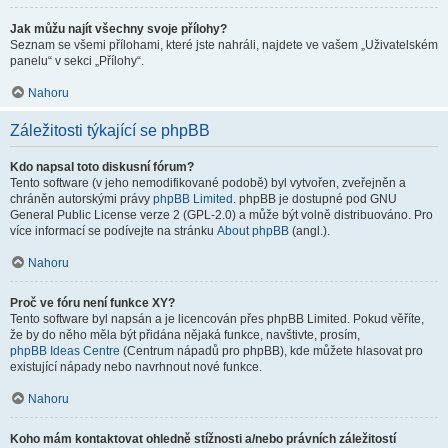
Jak můžu najít všechny svoje přílohy?
Seznam se všemi přílohami, které jste nahráli, najdete ve vašem „Uživatelském
panelu“ v sekci „Přílohy“.
Nahoru
Záležitosti týkající se phpBB
Kdo napsal toto diskusní fórum?
Tento software (v jeho nemodifikované podobě) byl vytvořen, zveřejněn a
chráněn autorskými právy
phpBB Limited
. phpBB je dostupné pod GNU
General Public License verze 2 (GPL-2.0) a může být volně distribuováno. Pro
více informací se podívejte na stránku
About phpBB
(angl.).
Nahoru
Proč ve fóru není funkce XY?
Tento software byl napsán a je licencován přes phpBB Limited. Pokud věříte,
že by do něho měla být přidána nějaká funkce, navštivte, prosím,
phpBB Ideas Centre
(Centrum nápadů pro phpBB), kde můžete hlasovat pro
existující nápady nebo navrhnout nové funkce.
Nahoru
Koho mám kontaktovat ohledně stížnosti a/nebo právních záležitostí