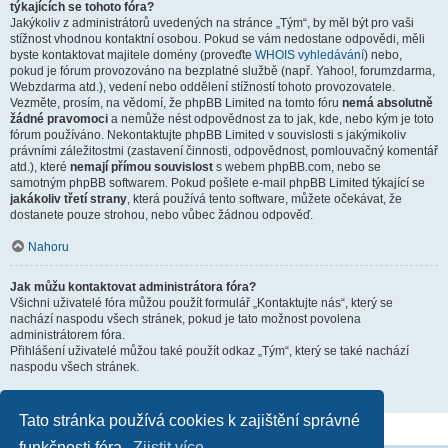
týkajících se tohoto fóra?
Jakýkoliv z administrátorů uvedených na stránce „Tým“, by měl být pro vaši
stížnost vhodnou kontaktní osobou. Pokud se vám nedostane odpovědi, měli
byste kontaktovat majitele domény (proveďte
WHOIS vyhledávání
) nebo,
pokud je fórum provozováno na bezplatné službě (např. Yahoo!, forumzdarma,
Webzdarma atd.), vedení nebo oddělení stížností tohoto provozovatele.
Vezměte, prosím, na vědomí, že phpBB Limited na tomto fóru
nemá absolutně
žádné pravomoci
a nemůže nést odpovědnost za to jak, kde, nebo kým je toto
fórum používáno. Nekontaktujte phpBB Limited v souvislosti s jakýmikoliv
právními záležitostmi (zastavení činnosti, odpovědnost, pomlouvačný komentář
atd.), které
nemají přímou souvislost
s webem phpBB.com, nebo se
samotným phpBB softwarem. Pokud pošlete e-mail phpBB Limited týkající se
jakákoliv třetí strany
, která používá tento software, můžete očekávat, že
dostanete pouze strohou, nebo vůbec žádnou odpověď.
Nahoru
Jak můžu kontaktovat administrátora fóra?
Všichni uživatelé fóra můžou použít formulář „Kontaktujte nás“, který se
nachází naspodu všech stránek, pokud je tato možnost povolena
administrátorem fóra.
Přihlášení uživatelé můžou také použít odkaz „Tým“, který se také nachází
naspodu všech stránek.
Nahoru
Tato stránka používá cookies k zajištění správné
funkčnosti fóra.
Zjistit více