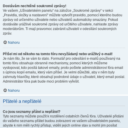
Dostávám nechtěné soukromé zprávy!
Ve vašem „Uživatelském panelu“ na záložce „Soukromé zprávy“ v sekci
„Pravidla, složky a nastavení“ můžete vytvořit pravidlo, pomocí kterého budou
zprávy od určeného uživatele nebo uživatelů automaticky smazány. Pokud
dostáváte urážlivé soukromé zprávy od určitého uživatele, nahlaste zprávy
moderátorům. Ti mají pravomoc zabránit uživateli v odesílání soukromých
zpráv.
Nahoru
Přišel mi od někoho na tomto fóru nevyžádaný nebo urážlivý e-mail!
Je nám líto, že se vám to stalo. Formulář pro odesílání e-mailů používaný na
tomto fóru obsahuje obranné mechanismy, pomocí kterých můžeme
vystopovat, kdo posílá takové emaily, proto pošlete administrátorovi fóra email
s úplnou kopií emailu, který vám přišel. Je velmi důležité, aby v něm byly
zahrnuty hlavičky, které obsahují podrobné údaje o uživateli, který email poslal.
Administrátor fóra pak bude moci problém vyřešit.
Nahoru
Přátelé a nepřátelé
Co jsou seznamy přátel a nepřátel?
Tyto seznamy můžete použít k rozdělení ostatních členů fóra. Uživatelé přidáni
do vašeho seznamu přátel budou zobrazeni ve vašem uživatelském panelu,
abyste k nim měli rychlý přístup, viděli jejich online stav a mohli jim posílat