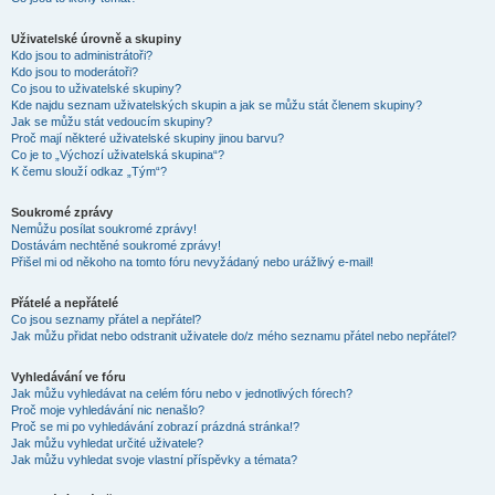
Uživatelské úrovně a skupiny
Kdo jsou to administrátoři?
Kdo jsou to moderátoři?
Co jsou to uživatelské skupiny?
Kde najdu seznam uživatelských skupin a jak se můžu stát členem skupiny?
Jak se můžu stát vedoucím skupiny?
Proč mají některé uživatelské skupiny jinou barvu?
Co je to „Výchozí uživatelská skupina“?
K čemu slouží odkaz „Tým“?
Soukromé zprávy
Nemůžu posílat soukromé zprávy!
Dostávám nechtěné soukromé zprávy!
Přišel mi od někoho na tomto fóru nevyžádaný nebo urážlivý e-mail!
Přátelé a nepřátelé
Co jsou seznamy přátel a nepřátel?
Jak můžu přidat nebo odstranit uživatele do/z mého seznamu přátel nebo nepřátel?
Vyhledávání ve fóru
Jak můžu vyhledávat na celém fóru nebo v jednotlivých fórech?
Proč moje vyhledávání nic nenašlo?
Proč se mi po vyhledávání zobrazí prázdná stránka!?
Jak můžu vyhledat určité uživatele?
Jak můžu vyhledat svoje vlastní příspěvky a témata?