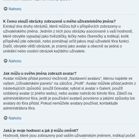
Nahoru
K čemu slouží obrázky zobrazené u mého uživatelského jména?
Existují dva druhy obrázků, které můžou být v příspěvcích zobrazeny u
uživatelského jména. Jedním z nich jsou obrázky asociované s vaší hodností,
které obvykle vypadají jako hvězdičky, tečky nebo čtverečky a indikují, kolik
příspěvků jste odeslali, nebo pomáhají určit jakou mají uživatelé fóra funkci.
Další, obvykle větší obrázek, je známý jako avatar a obecně se jedná o
unikátní nebo osobní obrázek každého uživatele.
Nahoru
Jak můžu u svého jména zobrazit avatar?
Avatar můžete přidat pomocí možnosti „Nastavení avataru“, kterou najdete ve
vašem „Uživatelském panelu“ na záložce „Profil“. Avatar můžete přidat jedním z
následujících způsobů: použít Gravatar, vybrat si avatar v Galerii, použít
vzdálený avatar (z jiného webu), nebo avatar nahrát do tohoto fóra. Záleží na
administrátorovi fóra, jestli je používání avatarů povoleno a jakými způsoby lze
avatary do fóra přidat. Pokud nemůžete avatary používat, kontaktujte
administrátora fóra.
Nahoru
Jaká je moje hodnost a jak ji můžu změnit?
Hodnosti, které jsou zobrazeny pod vaším uživatelským jménem, indikují počet