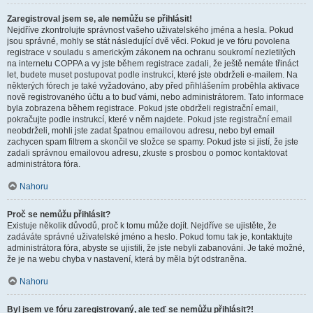
Zaregistroval jsem se, ale nemůžu se přihlásit!
Nejdříve zkontrolujte správnost vašeho uživatelského jména a hesla. Pokud
jsou správné, mohly se stát následující dvě věci. Pokud je ve fóru povolena
registrace v souladu s americkým zákonem na ochranu soukromí nezletilých
na internetu COPPA a vy jste během registrace zadali, že ještě nemáte třináct
let, budete muset postupovat podle instrukcí, které jste obdrželi e-mailem. Na
některých fórech je také vyžadováno, aby před přihlášením proběhla aktivace
nově registrovaného účtu a to buď vámi, nebo administrátorem. Tato informace
byla zobrazena během registrace. Pokud jste obdrželi registrační email,
pokračujte podle instrukcí, které v něm najdete. Pokud jste registrační email
neobdrželi, mohli jste zadat špatnou emailovou adresu, nebo byl email
zachycen spam filtrem a skončil ve složce se spamy. Pokud jste si jistí, že jste
zadali správnou emailovou adresu, zkuste s prosbou o pomoc kontaktovat
administrátora fóra.
Nahoru
Proč se nemůžu přihlásit?
Existuje několik důvodů, proč k tomu může dojít. Nejdříve se ujistěte, že
zadáváte správné uživatelské jméno a heslo. Pokud tomu tak je, kontaktujte
administrátora fóra, abyste se ujistili, že jste nebyli zabanováni. Je také možné,
že je na webu chyba v nastavení, která by měla být odstraněna.
Nahoru
Byl jsem ve fóru zaregistrovaný, ale teď se nemůžu přihlásit?!