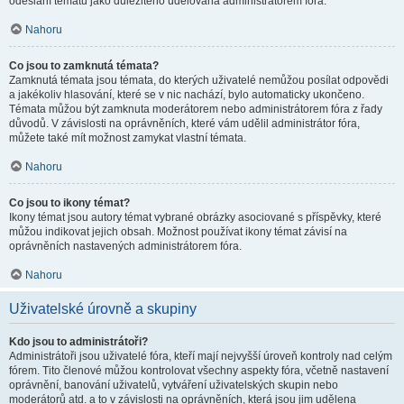
odeslání tématu jako důležitého udělována administrátorem fóra.
Nahoru
Co jsou to zamknutá témata?
Zamknutá témata jsou témata, do kterých uživatelé nemůžou posílat odpovědi
a jakékoliv hlasování, které se v nic nachází, bylo automaticky ukončeno.
Témata můžou být zamknuta moderátorem nebo administrátorem fóra z řady
důvodů. V závislosti na oprávněních, které vám udělil administrátor fóra,
můžete také mít možnost zamykat vlastní témata.
Nahoru
Co jsou to ikony témat?
Ikony témat jsou autory témat vybrané obrázky asociované s příspěvky, které
můžou indikovat jejich obsah. Možnost používat ikony témat závisí na
oprávněních nastavených administrátorem fóra.
Nahoru
Uživatelské úrovně a skupiny
Kdo jsou to administrátoři?
Administrátoři jsou uživatelé fóra, kteří mají nejvyšší úroveň kontroly nad celým
fórem. Tito členové můžou kontrolovat všechny aspekty fóra, včetně nastavení
oprávnění, banování uživatelů, vytváření uživatelských skupin nebo
moderátorů atd. a to v závislosti na oprávněních, která jsou jim udělena