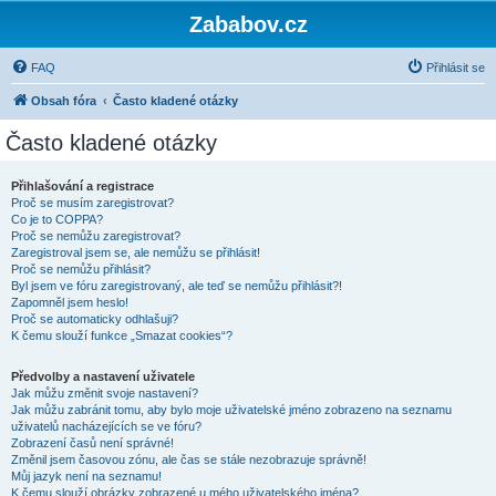
Zababov.cz
FAQ
Přihlásit se
Obsah fóra
Často kladené otázky
Často kladené otázky
Přihlašování a registrace
Proč se musím zaregistrovat?
Co je to COPPA?
Proč se nemůžu zaregistrovat?
Zaregistroval jsem se, ale nemůžu se přihlásit!
Proč se nemůžu přihlásit?
Byl jsem ve fóru zaregistrovaný, ale teď se nemůžu přihlásit?!
Zapomněl jsem heslo!
Proč se automaticky odhlašuji?
K čemu slouží funkce „Smazat cookies“?
Předvolby a nastavení uživatele
Jak můžu změnit svoje nastavení?
Jak můžu zabránit tomu, aby bylo moje uživatelské jméno zobrazeno na seznamu
uživatelů nacházejících se ve fóru?
Zobrazení časů není správné!
Změnil jsem časovou zónu, ale čas se stále nezobrazuje správně!
Můj jazyk není na seznamu!
K čemu slouží obrázky zobrazené u mého uživatelského jména?