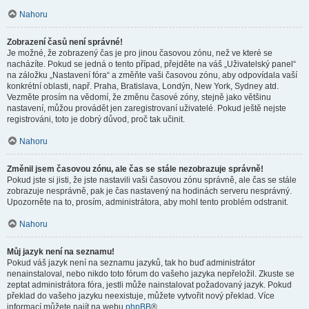
Nahoru
Zobrazení časů není správné!
Je možné, že zobrazený čas je pro jinou časovou zónu, než ve které se
nacházíte. Pokud se jedná o tento případ, přejděte na váš „Uživatelský panel“
na záložku „Nastavení fóra“ a změňte vaši časovou zónu, aby odpovídala vaší
konkrétní oblasti, např. Praha, Bratislava, Londýn, New York, Sydney atd.
Vezměte prosím na vědomí, že změnu časové zóny, stejně jako většinu
nastavení, můžou provádět jen zaregistrovaní uživatelé. Pokud ještě nejste
registrováni, toto je dobrý důvod, proč tak učinit.
Nahoru
Změnil jsem časovou zónu, ale čas se stále nezobrazuje správně!
Pokud jste si jisti, že jste nastavili vaši časovou zónu správně, ale čas se stále
zobrazuje nesprávně, pak je čas nastavený na hodinách serveru nesprávný.
Upozorněte na to, prosím, administrátora, aby mohl tento problém odstranit.
Nahoru
Můj jazyk není na seznamu!
Pokud váš jazyk není na seznamu jazyků, tak ho buď administrátor
nenainstaloval, nebo nikdo toto fórum do vašeho jazyka nepřeložil. Zkuste se
zeptat administrátora fóra, jestli může nainstalovat požadovaný jazyk. Pokud
překlad do vašeho jazyku neexistuje, můžete vytvořit nový překlad. Více
informací můžete najít na webu
phpBB
®.