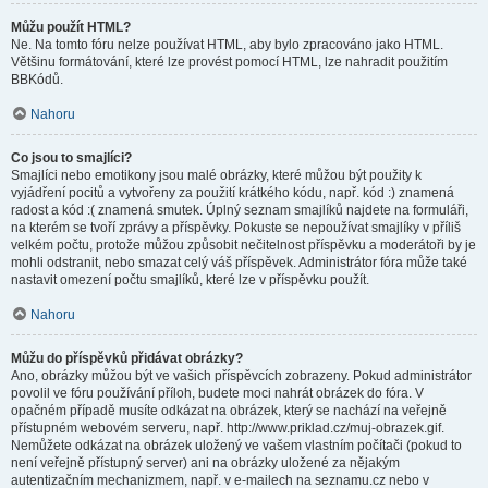
Můžu použít HTML?
Ne. Na tomto fóru nelze používat HTML, aby bylo zpracováno jako HTML.
Většinu formátování, které lze provést pomocí HTML, lze nahradit použitím
BBKódů.
Nahoru
Co jsou to smajlíci?
Smajlíci nebo emotikony jsou malé obrázky, které můžou být použity k
vyjádření pocitů a vytvořeny za použití krátkého kódu, např. kód :) znamená
radost a kód :( znamená smutek. Úplný seznam smajlíků najdete na formuláři,
na kterém se tvoří zprávy a příspěvky. Pokuste se nepoužívat smajlíky v příliš
velkém počtu, protože můžou způsobit nečitelnost příspěvku a moderátoři by je
mohli odstranit, nebo smazat celý váš příspěvek. Administrátor fóra může také
nastavit omezení počtu smajlíků, které lze v příspěvku použít.
Nahoru
Můžu do příspěvků přidávat obrázky?
Ano, obrázky můžou být ve vašich příspěvcích zobrazeny. Pokud administrátor
povolil ve fóru používání příloh, budete moci nahrát obrázek do fóra. V
opačném případě musíte odkázat na obrázek, který se nachází na veřejně
přístupném webovém serveru, např. http://www.priklad.cz/muj-obrazek.gif.
Nemůžete odkázat na obrázek uložený ve vašem vlastním počítači (pokud to
není veřejně přístupný server) ani na obrázky uložené za nějakým
autentizačním mechanizmem, např. v e-mailech na seznamu.cz nebo v