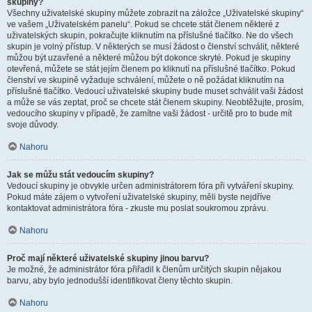
skupiny?
Všechny uživatelské skupiny můžete zobrazit na záložce „Uživatelské skupiny“
ve vašem „Uživatelském panelu“. Pokud se chcete stát členem některé z
uživatelských skupin, pokračujte kliknutím na příslušné tlačítko. Ne do všech
skupin je volný přístup. V některých se musí žádost o členství schválit, některé
můžou být uzavřené a některé můžou být dokonce skryté. Pokud je skupiny
otevřená, můžete se stát jejím členem po kliknutí na příslušné tlačítko. Pokud
členství ve skupině vyžaduje schválení, můžete o ně požádat kliknutím na
příslušné tlačítko. Vedoucí uživatelské skupiny bude muset schválit vaši žádost
a může se vás zeptat, proč se chcete stát členem skupiny. Neobtěžujte, prosím,
vedoucího skupiny v případě, že zamítne vaši žádost - určitě pro to bude mít
svoje důvody.
Nahoru
Jak se můžu stát vedoucím skupiny?
Vedoucí skupiny je obvykle určen administrátorem fóra při vytváření skupiny.
Pokud máte zájem o vytvoření uživatelské skupiny, měli byste nejdříve
kontaktovat administrátora fóra - zkuste mu poslat soukromou zprávu.
Nahoru
Proč mají některé uživatelské skupiny jinou barvu?
Je možné, že administrátor fóra přiřadil k členům určitých skupin nějakou
barvu, aby bylo jednodušší identifikovat členy těchto skupin.
Nahoru